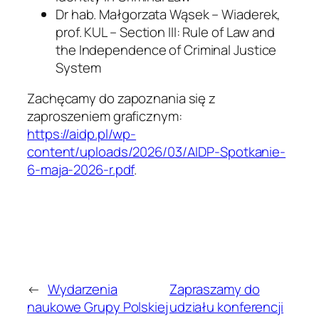
Dr hab. Małgorzata Wąsek – Wiaderek,
prof. KUL – Section III: Rule of Law and
the Independence of Criminal Justice
System
Zachęcamy do zapoznania się z
zaproszeniem graficznym:
https://aidp.pl/wp-
content/uploads/2026/03/AIDP-Spotkanie-
6-maja-2026-r.pdf
.
←
Wydarzenia
Zapraszamy do
naukowe Grupy Polskiej
udziału konferencji