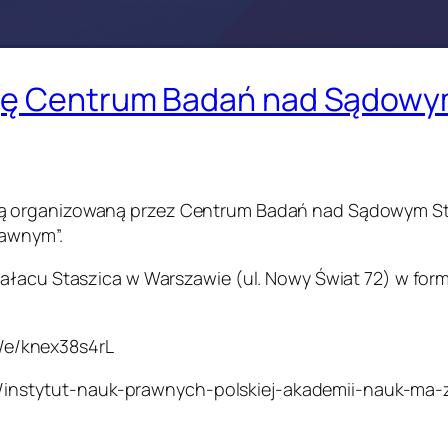
cję Centrum Badań nad Sądow
ą organizowaną przez Centrum Badań nad Sądowym St
rawnym”.
ałacu Staszica w Warszawie (ul. Nowy Świat 72) w formi
ft/e/knex38s4rL
osci/instytut-nauk-prawnych-polskiej-akademii-nauk-ma