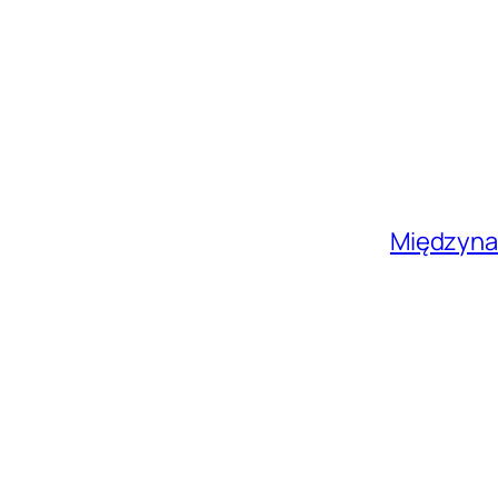
Przejdź
do
treści
Międzyna