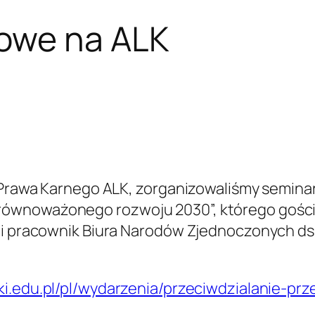
owe na ALK
rą Prawa Karnego ALK, zorganizowaliśmy semin
ównoważonego rozwoju 2030”, którego goście
j i pracownik Biura Narodów Zjednoczonych ds
ki.edu.pl/pl/wydarzenia/przeciwdzialanie-p