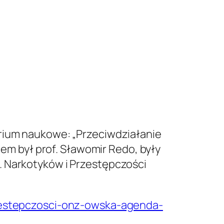
arium naukowe: „Przeciwdziałanie
m był prof. Sławomir Redo, były
. Narkotyków i Przestępczości
rzestepczosci-onz-owska-agenda-