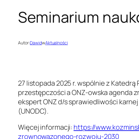
Seminarium nauk
Autor:
Dawid
w
Aktualności
27 listopada 2025 r. wspólnie z Kated
przestępczości a ONZ-owska agenda zr
ekspert ONZ d/s sprawiedliwości karne
(UNODC).
Więcej informacji:
https://www.kozmins
zrownowazonego-rozwoju-2030