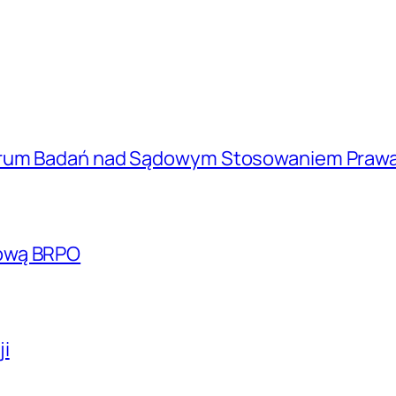
trum Badań nad Sądowym Stosowaniem Prawa
kową BRPO
ji